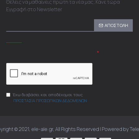
Θέλεις να μαθαίνεις πρώτη τα νέα μας; Κάνε τώρα
Εγγραφή στο Newsletter
ΑΠΟΣΤΟΛΗ
CAPTCHA
Συμπληρώστε την ακόλουθη επαλήθευση
captcha
Έχω διαβάσει και αποδέχομαι τους
ΠΡΟΣΤΑΣΙΑ ΠΡΟΣΩΠΙΚΩΝ ΔΕΔΟΜΕΝΩΝ
right © 2021, ele-ale.gr, All Rights Reserved | Powered by Te