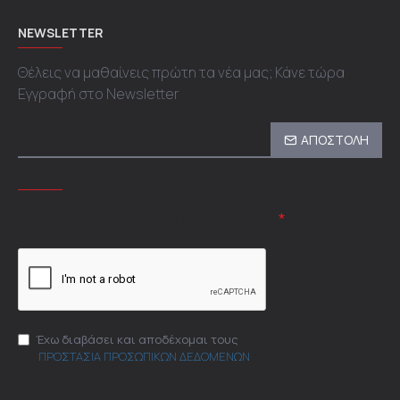
NEWSLETTER
Θέλεις να μαθαίνεις πρώτη τα νέα μας; Κάνε τώρα
Εγγραφή στο Newsletter
ΑΠΟΣΤΟΛΗ
CAPTCHA
Συμπληρώστε την ακόλουθη επαλήθευση
captcha
Έχω διαβάσει και αποδέχομαι τους
ΠΡΟΣΤΑΣΙΑ ΠΡΟΣΩΠΙΚΩΝ ΔΕΔΟΜΕΝΩΝ