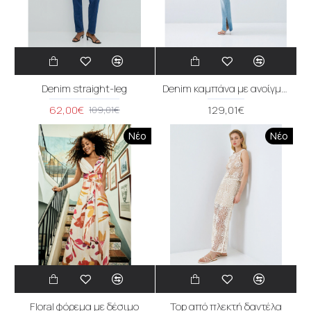
Denim straight-leg
Denim καμπάνα με ανοίγματα
62,00€
129,01€
109,01€
Νέο
Νέο
Floral φόρεμα με δέσιμο
Top από πλεκτή δαντέλα